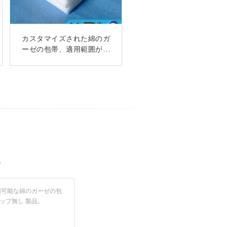
カスタマイズされた綿のガ
医学のガーゼの包帯の伸縮
ーゼの包帯、適用範囲が広
性がある包帯の高い伸縮性
の防水を付着させている自
い医学のガーゼ パッドX光
線のストリップ
己
い