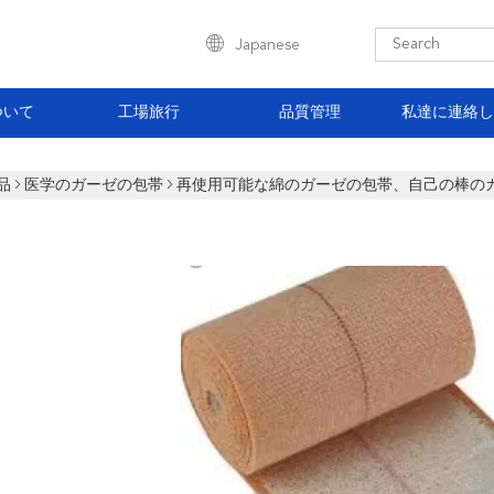
Japanese
ついて
工場旅行
品質管理
私達に連絡し
品
医学のガーゼの包帯
再使用可能な綿のガーゼの包帯、自己の棒の