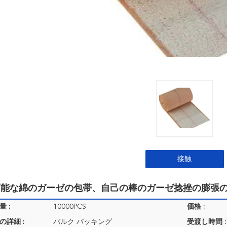
接触
可能な綿のガーゼの包帯、自己の棒のガーゼ捻挫の膨張
 :
10000PCS
価格 :
の詳細 :
バルク パッキング
受渡し時間 :