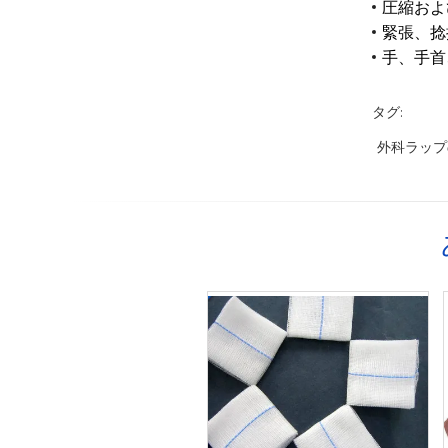
圧縮およ
緊張、捻
手、手首
タグ:
外科ラップ