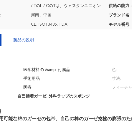
/ TのL / CのTは、ウェスタンユニオン
供給の能力 :
河南、中国
:
ブランド名:
CE, ISO13485, FDA
モデル番号:
製品の説明
:
医学材料の &amp; 付属品
色:
手術用品
寸法:
医療
フィーチャ
:
自己接着ガーゼ
,
外科ラップのスポンジ
明
再使用可能な綿のガーゼの包帯、自己の棒のガーゼ捻挫の膨張の