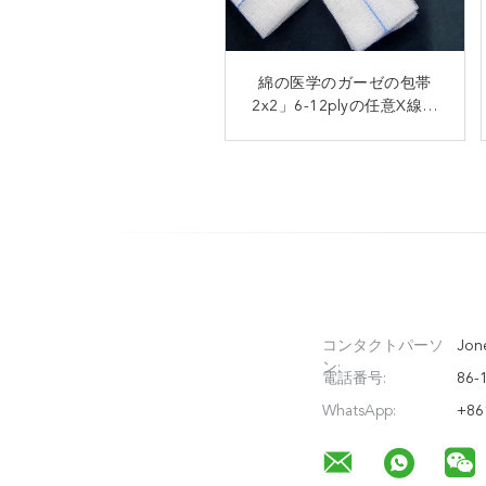
3x3」医学のガーゼの包帯
綿の医学のガーゼの包帯
シートはサイズのポリエス
2x2」6-12plyの任意X線の
テルによって混ぜられたレ
ストリップの耐久財
ーヨンをカスタマイズしま
した
コンタクトパーソ
Jone
ン:
電話番号:
86-
WhatsApp:
+86