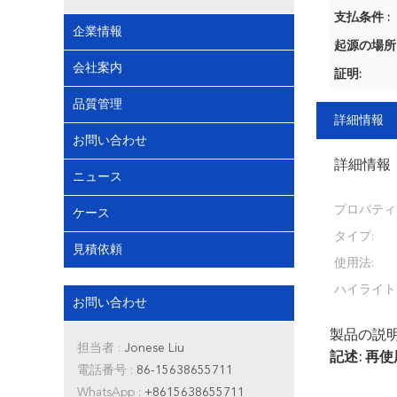
支払条件 :
企業情報
起源の場所
会社案内
証明:
品質管理
詳細情報
お問い合わせ
詳細情報
ニュース
プロパティ
ケース
タイプ:
見積依頼
使用法:
ハイライト
お問い合わせ
製品の説
担当者 :
Jonese Liu
記述: 
電話番号 :
86-15638655711
WhatsApp :
+8615638655711