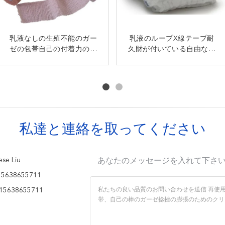
乳液なしの生殖不能のガー
カスタマイズされた色の医
乳液の自由な医学のガーゼ
乳液のループX線テープ耐
ゼの包帯自己の付着力のガ
学のガーゼの覆い、混じる
久財が付いている自由な医
の包帯の自己付着の伸縮性
ーゼ クリップ・ファスナ無
生殖不能のガーゼ ロール
学のガーゼの包帯のラップ
がある包帯容易な操作
ポリエステル
し
のスポンジ
私達と連絡を取ってください
se Liu
あなたのメッセージを入れて下さ
15638655711
15638655711