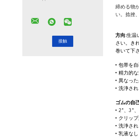
締める物
い。捻挫
方向:
生温
さい。き
巻いて下
包帯を自
精力的な
異なった
洗浄され
ゴムの自
2"、3"
クリップ
洗浄され
乳液なし