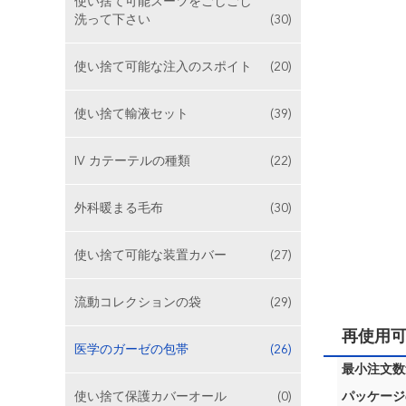
使い捨て可能スーツをごしごし
洗って下さい
(30)
使い捨て可能な注入のスポイト
(20)
使い捨て輸液セット
(39)
IV カテーテルの種類
(22)
外科暖まる毛布
(30)
使い捨て可能な装置カバー
(27)
流動コレクションの袋
(29)
再使用
医学のガーゼの包帯
(26)
最小注文数量
使い捨て保護カバーオール
(0)
パッケージ